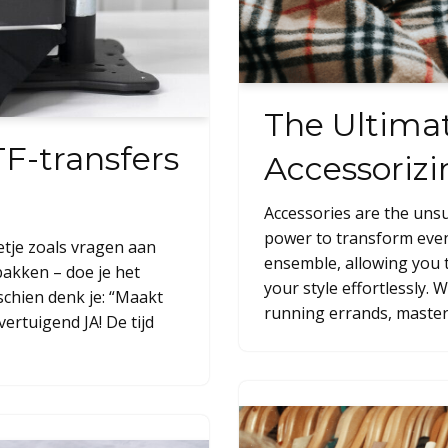
The Ultima
F-transfers
Accessorizi
Accessories are the uns
power to transform even 
etje zoals vragen aan
ensemble, allowing you 
bakken – doe je het
your style effortlessly.
schien denk je: “Maakt
running errands, master
vertuigend JA! De tijd