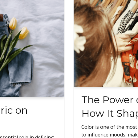
The Power o
ric on
How It Shap
Color is one of the most 
to influence moods, make
sential role in defining