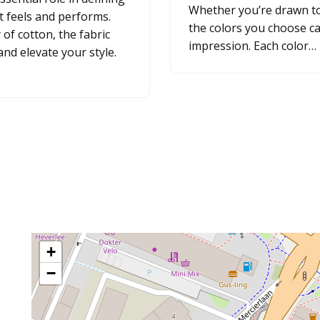
Whether you’re drawn to 
it feels and performs.
the colors you choose ca
 of cotton, the fabric
impression. Each color…
d elevate your style.
+
−