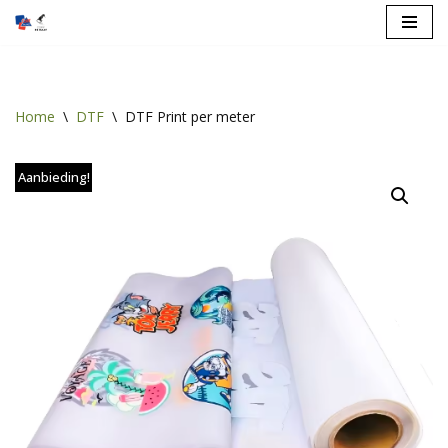
Spring
naar
de
Home
\
DTF
\
DTF Print per meter
inhoud
Aanbieding!